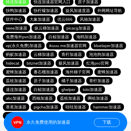
快连加速器
快连加速器官网入口
原子加速器
快鸭加速器
快柠檬加速器
旋风加速度器
外网网址导航
软件中心
大象加速器
优云666
风驰加速器
veee加速器
纵云梯加速器
picacg加速器
免费海外pvn加速器
白鲸加速器
海鸥加速器
vp(永久免费)加速器
ikuuu.me加速器官网
bluelayer加速器
蚂蚁加速器
云梯加速器
青柠加速器
泡泡狗加速器
hidecat
bitznet加速器
极风加速器
红海pro官网
蜜蜂加速器
番石榴加速器
海外梯子官网
蜜蜂加速器
荔枝加速器
原子加速器
橘子加速器
青柠加速器
速连加速器
白鲸加速器
ghelper
toto加速器
abc加速器
西柚加速器
荔枝加速器
啊哈加速器
香蕉加速器
pigcha加速器
哇哇加速器
hammer加速器
速连加速器
永久免费使用的加速器
下载