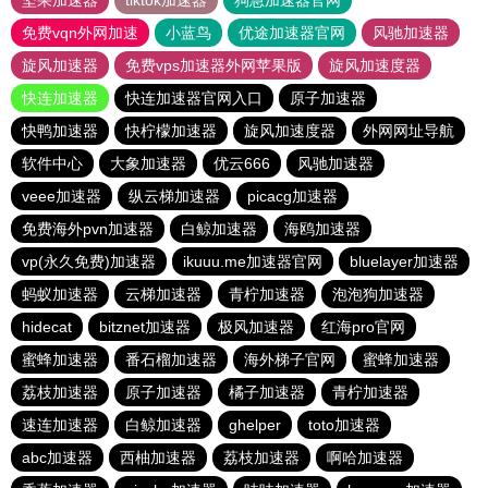
坚果加速器
tiktok加速器
狗急加速器官网
免费vqn外网加速
小蓝鸟
优途加速器官网
风驰加速器
旋风加速器
免费vps加速器外网苹果版
旋风加速度器
快连加速器
快连加速器官网入口
原子加速器
快鸭加速器
快柠檬加速器
旋风加速度器
外网网址导航
软件中心
大象加速器
优云666
风驰加速器
veee加速器
纵云梯加速器
picacg加速器
免费海外pvn加速器
白鲸加速器
海鸥加速器
vp(永久免费)加速器
ikuuu.me加速器官网
bluelayer加速器
蚂蚁加速器
云梯加速器
青柠加速器
泡泡狗加速器
hidecat
bitznet加速器
极风加速器
红海pro官网
蜜蜂加速器
番石榴加速器
海外梯子官网
蜜蜂加速器
荔枝加速器
原子加速器
橘子加速器
青柠加速器
速连加速器
白鲸加速器
ghelper
toto加速器
abc加速器
西柚加速器
荔枝加速器
啊哈加速器