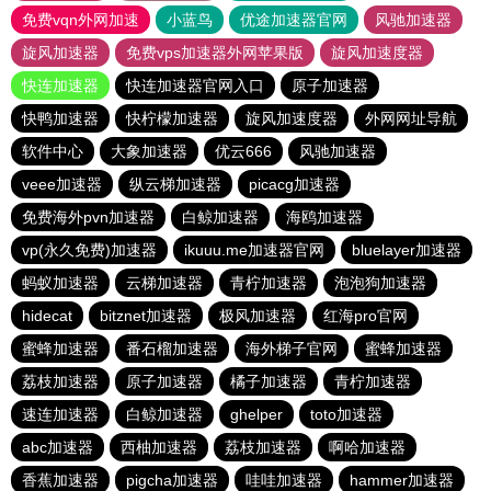
免费vqn外网加速
小蓝鸟
优途加速器官网
风驰加速器
旋风加速器
免费vps加速器外网苹果版
旋风加速度器
快连加速器
快连加速器官网入口
原子加速器
快鸭加速器
快柠檬加速器
旋风加速度器
外网网址导航
软件中心
大象加速器
优云666
风驰加速器
veee加速器
纵云梯加速器
picacg加速器
免费海外pvn加速器
白鲸加速器
海鸥加速器
vp(永久免费)加速器
ikuuu.me加速器官网
bluelayer加速器
蚂蚁加速器
云梯加速器
青柠加速器
泡泡狗加速器
hidecat
bitznet加速器
极风加速器
红海pro官网
蜜蜂加速器
番石榴加速器
海外梯子官网
蜜蜂加速器
荔枝加速器
原子加速器
橘子加速器
青柠加速器
速连加速器
白鲸加速器
ghelper
toto加速器
abc加速器
西柚加速器
荔枝加速器
啊哈加速器
香蕉加速器
pigcha加速器
哇哇加速器
hammer加速器