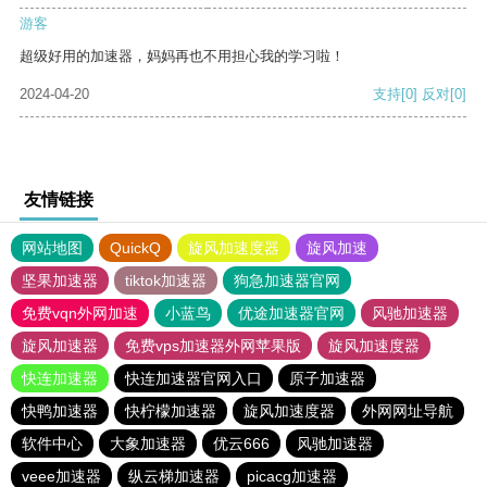
游客
超级好用的加速器，妈妈再也不用担心我的学习啦！
2024-04-20
支持
[0]
反对
[0]
友情链接
网站地图
QuickQ
旋风加速度器
旋风加速
坚果加速器
tiktok加速器
狗急加速器官网
免费vqn外网加速
小蓝鸟
优途加速器官网
风驰加速器
旋风加速器
免费vps加速器外网苹果版
旋风加速度器
快连加速器
快连加速器官网入口
原子加速器
快鸭加速器
快柠檬加速器
旋风加速度器
外网网址导航
软件中心
大象加速器
优云666
风驰加速器
veee加速器
纵云梯加速器
picacg加速器