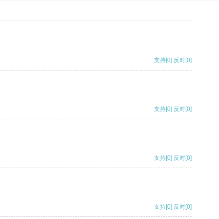
支持
[0]
反对
[0]
支持
[0]
反对
[0]
支持
[0]
反对
[0]
支持
[0]
反对
[0]