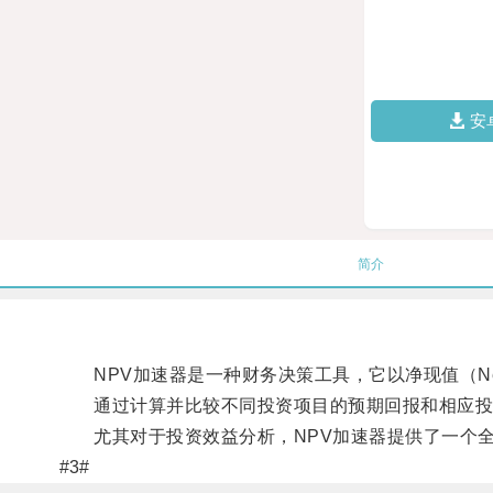
安
简介
NPV加速器是一种财务决策工具，它以净现值（Net P
通过计算并比较不同投资项目的预期回报和相应投资
尤其对于投资效益分析，NPV加速器提供了一个全
#3#