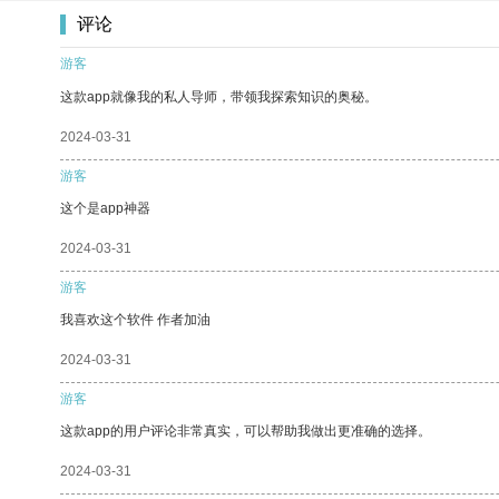
评论
游客
这款app就像我的私人导师，带领我探索知识的奥秘。
2024-03-31
游客
这个是app神器
2024-03-31
游客
我喜欢这个软件 作者加油
2024-03-31
游客
这款app的用户评论非常真实，可以帮助我做出更准确的选择。
2024-03-31