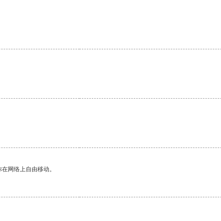
你在网络上自由移动。