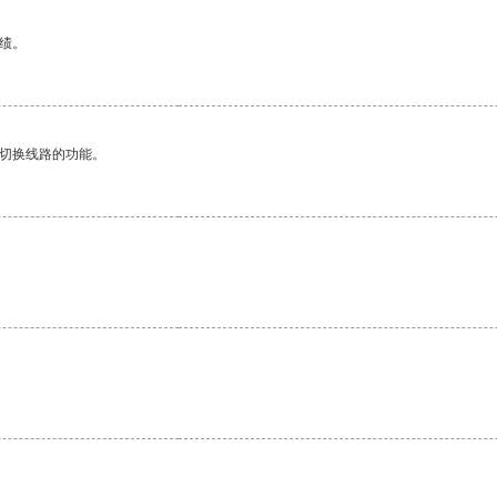
绩。
动切换线路的功能。