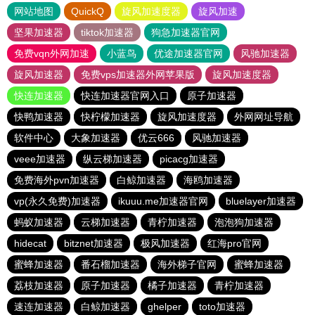
网站地图
QuickQ
旋风加速度器
旋风加速
坚果加速器
tiktok加速器
狗急加速器官网
免费vqn外网加速
小蓝鸟
优途加速器官网
风驰加速器
旋风加速器
免费vps加速器外网苹果版
旋风加速度器
快连加速器
快连加速器官网入口
原子加速器
快鸭加速器
快柠檬加速器
旋风加速度器
外网网址导航
软件中心
大象加速器
优云666
风驰加速器
veee加速器
纵云梯加速器
picacg加速器
免费海外pvn加速器
白鲸加速器
海鸥加速器
vp(永久免费)加速器
ikuuu.me加速器官网
bluelayer加速器
蚂蚁加速器
云梯加速器
青柠加速器
泡泡狗加速器
hidecat
bitznet加速器
极风加速器
红海pro官网
蜜蜂加速器
番石榴加速器
海外梯子官网
蜜蜂加速器
荔枝加速器
原子加速器
橘子加速器
青柠加速器
速连加速器
白鲸加速器
ghelper
toto加速器