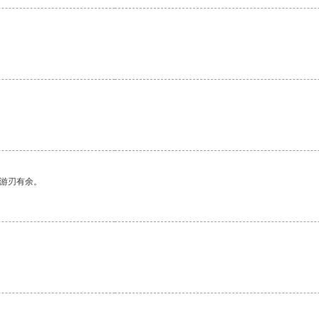
中游刃有余。
。