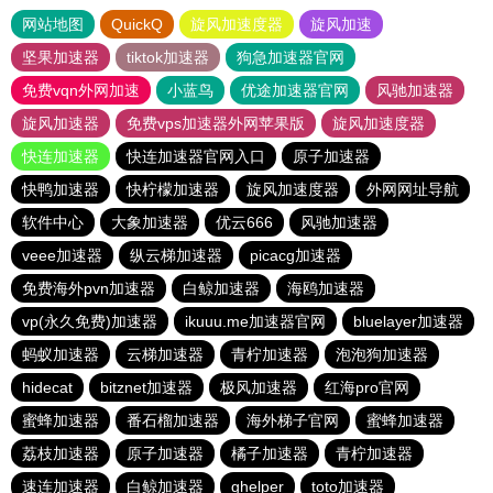
网站地图
QuickQ
旋风加速度器
旋风加速
坚果加速器
tiktok加速器
狗急加速器官网
免费vqn外网加速
小蓝鸟
优途加速器官网
风驰加速器
旋风加速器
免费vps加速器外网苹果版
旋风加速度器
快连加速器
快连加速器官网入口
原子加速器
快鸭加速器
快柠檬加速器
旋风加速度器
外网网址导航
软件中心
大象加速器
优云666
风驰加速器
veee加速器
纵云梯加速器
picacg加速器
免费海外pvn加速器
白鲸加速器
海鸥加速器
vp(永久免费)加速器
ikuuu.me加速器官网
bluelayer加速器
蚂蚁加速器
云梯加速器
青柠加速器
泡泡狗加速器
hidecat
bitznet加速器
极风加速器
红海pro官网
蜜蜂加速器
番石榴加速器
海外梯子官网
蜜蜂加速器
荔枝加速器
原子加速器
橘子加速器
青柠加速器
速连加速器
白鲸加速器
ghelper
toto加速器