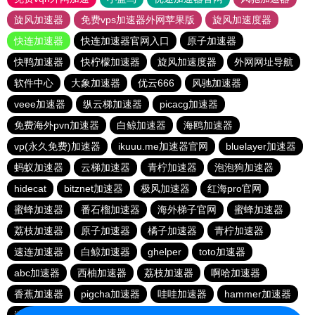
旋风加速器
免费vps加速器外网苹果版
旋风加速度器
快连加速器
快连加速器官网入口
原子加速器
快鸭加速器
快柠檬加速器
旋风加速度器
外网网址导航
软件中心
大象加速器
优云666
风驰加速器
veee加速器
纵云梯加速器
picacg加速器
免费海外pvn加速器
白鲸加速器
海鸥加速器
vp(永久免费)加速器
ikuuu.me加速器官网
bluelayer加速器
蚂蚁加速器
云梯加速器
青柠加速器
泡泡狗加速器
hidecat
bitznet加速器
极风加速器
红海pro官网
蜜蜂加速器
番石榴加速器
海外梯子官网
蜜蜂加速器
荔枝加速器
原子加速器
橘子加速器
青柠加速器
速连加速器
白鲸加速器
ghelper
toto加速器
abc加速器
西柚加速器
荔枝加速器
啊哈加速器
香蕉加速器
pigcha加速器
哇哇加速器
hammer加速器