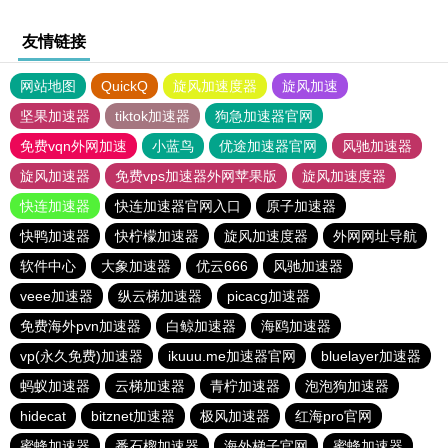
友情链接
网站地图
QuickQ
旋风加速度器
旋风加速
坚果加速器
tiktok加速器
狗急加速器官网
免费vqn外网加速
小蓝鸟
优途加速器官网
风驰加速器
旋风加速器
免费vps加速器外网苹果版
旋风加速度器
快连加速器
快连加速器官网入口
原子加速器
快鸭加速器
快柠檬加速器
旋风加速度器
外网网址导航
软件中心
大象加速器
优云666
风驰加速器
veee加速器
纵云梯加速器
picacg加速器
免费海外pvn加速器
白鲸加速器
海鸥加速器
vp(永久免费)加速器
ikuuu.me加速器官网
bluelayer加速器
蚂蚁加速器
云梯加速器
青柠加速器
泡泡狗加速器
hidecat
bitznet加速器
极风加速器
红海pro官网
蜜蜂加速器
番石榴加速器
海外梯子官网
蜜蜂加速器