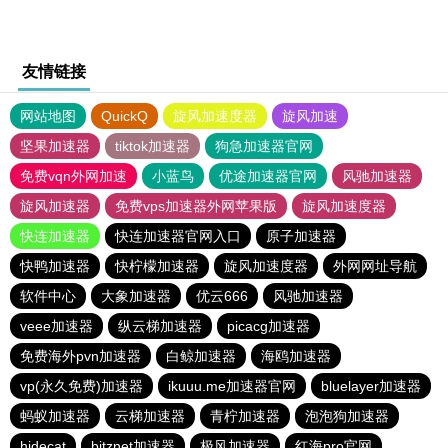
友情链接
网站地图
QuickQ
旋风加速度器
旋风加速
坚果加速器
tiktok加速器
狗急加速器官网
免费vqn外网加速
小蓝鸟
优途加速器官网
风驰加速器
旋风加速器
免费vps加速器外网苹果版
旋风加速度器
快连加速器
快连加速器官网入口
原子加速器
快鸭加速器
快柠檬加速器
旋风加速度器
外网网址导航
软件中心
大象加速器
优云666
风驰加速器
veee加速器
纵云梯加速器
picacg加速器
免费海外pvn加速器
白鲸加速器
海鸥加速器
vp(永久免费)加速器
ikuuu.me加速器官网
bluelayer加速器
蚂蚁加速器
云梯加速器
青柠加速器
泡泡狗加速器
hidecat
bitznet加速器
极风加速器
红海pro官网