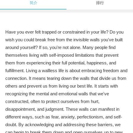
简介
排行
Have you ever felt trapped or constrained in your life? Do you
wish you could break free from the invisible walls you've built
around yourself? If so, you're not alone. Many people find
themselves living with self-imposed limitations that prevent
them from experiencing their full potential, happiness, and
fulfillment. Living a wallless life is about embracing freedom and
connection. It means tearing down the walls that divide us from
others and prevent us from living our best life. It starts with
recognizing the mental and emotional walls that we've
constructed, often to protect ourselves from hurt,
disappointment, and judgment. These walls can manifest in
different ways, such as fear, anxiety, perfectionism, and self-
doubt. By acknowledging and addressing these barriers, we
can begin to break them down and open ourselves up to new