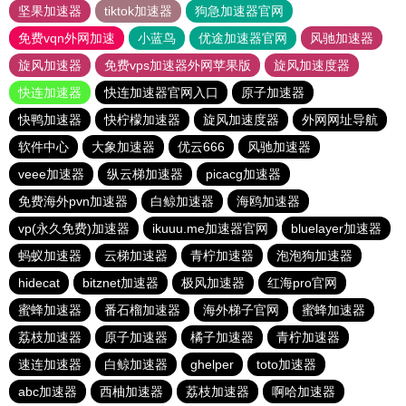
坚果加速器
tiktok加速器
狗急加速器官网
免费vqn外网加速
小蓝鸟
优途加速器官网
风驰加速器
旋风加速器
免费vps加速器外网苹果版
旋风加速度器
快连加速器
快连加速器官网入口
原子加速器
快鸭加速器
快柠檬加速器
旋风加速度器
外网网址导航
软件中心
大象加速器
优云666
风驰加速器
veee加速器
纵云梯加速器
picacg加速器
免费海外pvn加速器
白鲸加速器
海鸥加速器
vp(永久免费)加速器
ikuuu.me加速器官网
bluelayer加速器
蚂蚁加速器
云梯加速器
青柠加速器
泡泡狗加速器
hidecat
bitznet加速器
极风加速器
红海pro官网
蜜蜂加速器
番石榴加速器
海外梯子官网
蜜蜂加速器
荔枝加速器
原子加速器
橘子加速器
青柠加速器
速连加速器
白鲸加速器
ghelper
toto加速器
abc加速器
西柚加速器
荔枝加速器
啊哈加速器