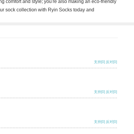
g comfort and style; you're also making an eco-friendly
ur sock collection with Ryin Socks today and
支持
[0]
反对
[0]
支持
[0]
反对
[0]
支持
[0]
反对
[0]