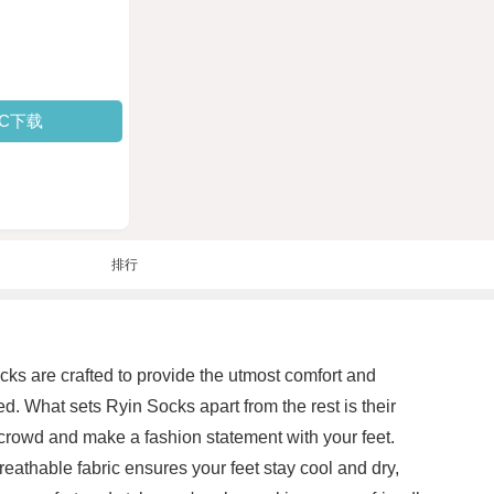
PC下载
排行
ks are crafted to provide the utmost comfort and
d. What sets Ryin Socks apart from the rest is their
e crowd and make a fashion statement with your feet.
reathable fabric ensures your feet stay cool and dry,