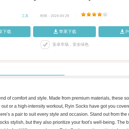
工具
|
时间：2024-04-29
|
卓下载
苹果下载
安卓市场，安全绿色
nd of comfort and style. Made from premium materials, these soc
 out or a high-intensity workout, Ryin Socks have got you covere
here's a pair to suit every style and occasion. Stand out from th
s stylish, but they also prioritize your foot's well-being. The b