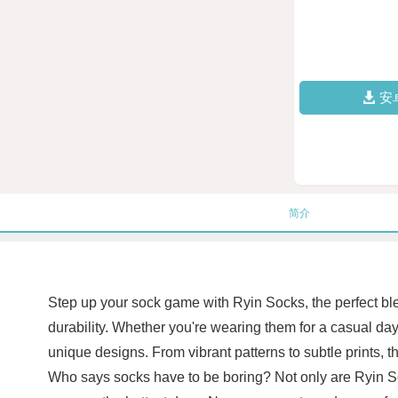
安
简介
Step up your sock game with Ryin Socks, the perfect ble
durability. Whether you're wearing them for a casual day
unique designs. From vibrant patterns to subtle prints, t
Who says socks have to be boring? Not only are Ryin Sock