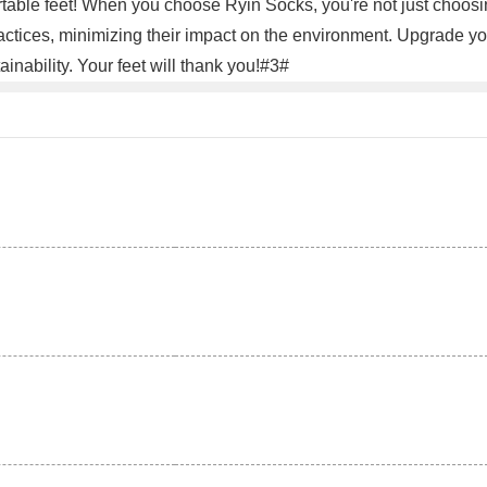
able feet! When you choose Ryin Socks, you're not just choosin
ctices, minimizing their impact on the environment. Upgrade yo
ainability. Your feet will thank you!#3#