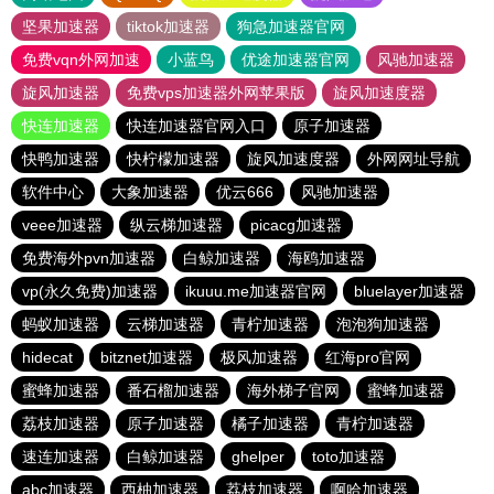
坚果加速器
tiktok加速器
狗急加速器官网
免费vqn外网加速
小蓝鸟
优途加速器官网
风驰加速器
旋风加速器
免费vps加速器外网苹果版
旋风加速度器
快连加速器
快连加速器官网入口
原子加速器
快鸭加速器
快柠檬加速器
旋风加速度器
外网网址导航
软件中心
大象加速器
优云666
风驰加速器
veee加速器
纵云梯加速器
picacg加速器
免费海外pvn加速器
白鲸加速器
海鸥加速器
vp(永久免费)加速器
ikuuu.me加速器官网
bluelayer加速器
蚂蚁加速器
云梯加速器
青柠加速器
泡泡狗加速器
hidecat
bitznet加速器
极风加速器
红海pro官网
蜜蜂加速器
番石榴加速器
海外梯子官网
蜜蜂加速器
荔枝加速器
原子加速器
橘子加速器
青柠加速器
速连加速器
白鲸加速器
ghelper
toto加速器
abc加速器
西柚加速器
荔枝加速器
啊哈加速器