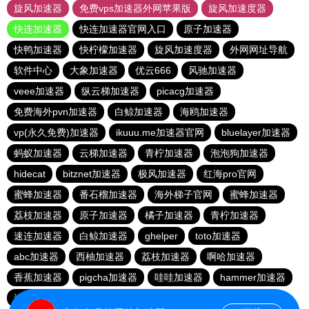
旋风加速器
免费vps加速器外网苹果版
旋风加速度器
快连加速器
快连加速器官网入口
原子加速器
快鸭加速器
快柠檬加速器
旋风加速度器
外网网址导航
软件中心
大象加速器
优云666
风驰加速器
veee加速器
纵云梯加速器
picacg加速器
免费海外pvn加速器
白鲸加速器
海鸥加速器
vp(永久免费)加速器
ikuuu.me加速器官网
bluelayer加速器
蚂蚁加速器
云梯加速器
青柠加速器
泡泡狗加速器
hidecat
bitznet加速器
极风加速器
红海pro官网
蜜蜂加速器
番石榴加速器
海外梯子官网
蜜蜂加速器
荔枝加速器
原子加速器
橘子加速器
青柠加速器
速连加速器
白鲸加速器
ghelper
toto加速器
abc加速器
西柚加速器
荔枝加速器
啊哈加速器
香蕉加速器
pigcha加速器
哇哇加速器
hammer加速器
速连加速器