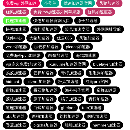
免费vqn外网加速
小蓝鸟
优途加速器官网
风驰加速器
旋风加速器
免费vps加速器外网苹果版
旋风加速度器
快连加速器
快连加速器官网入口
原子加速器
快鸭加速器
快柠檬加速器
旋风加速度器
外网网址导航
软件中心
大象加速器
优云666
风驰加速器
veee加速器
纵云梯加速器
picacg加速器
免费海外pvn加速器
白鲸加速器
海鸥加速器
vp(永久免费)加速器
ikuuu.me加速器官网
bluelayer加速器
蚂蚁加速器
云梯加速器
青柠加速器
泡泡狗加速器
hidecat
bitznet加速器
极风加速器
红海pro官网
蜜蜂加速器
番石榴加速器
海外梯子官网
蜜蜂加速器
荔枝加速器
原子加速器
橘子加速器
青柠加速器
速连加速器
白鲸加速器
ghelper
toto加速器
abc加速器
西柚加速器
荔枝加速器
啊哈加速器
香蕉加速器
pigcha加速器
哇哇加速器
hammer加速器