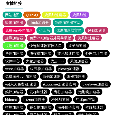
友情链接
网站地图
QuickQ
旋风加速度器
旋风加速
坚果加速器
tiktok加速器
狗急加速器官网
免费vqn外网加速
小蓝鸟
优途加速器官网
风驰加速器
旋风加速器
免费vps加速器外网苹果版
旋风加速度器
快连加速器
快连加速器官网入口
原子加速器
快鸭加速器
快柠檬加速器
旋风加速度器
外网网址导航
软件中心
大象加速器
优云666
风驰加速器
veee加速器
纵云梯加速器
picacg加速器
免费海外pvn加速器
白鲸加速器
海鸥加速器
vp(永久免费)加速器
ikuuu.me加速器官网
bluelayer加速器
蚂蚁加速器
云梯加速器
青柠加速器
泡泡狗加速器
hidecat
bitznet加速器
极风加速器
红海pro官网
蜜蜂加速器
番石榴加速器
海外梯子官网
蜜蜂加速器