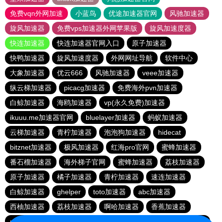
免费vqn外网加速
小蓝鸟
优途加速器官网
风驰加速器
旋风加速器
免费vps加速器外网苹果版
旋风加速度器
快连加速器
快连加速器官网入口
原子加速器
快鸭加速器
旋风加速度器
外网网址导航
软件中心
大象加速器
优云666
风驰加速器
veee加速器
纵云梯加速器
picacg加速器
免费海外pvn加速器
白鲸加速器
海鸥加速器
vp(永久免费)加速器
ikuuu.me加速器官网
bluelayer加速器
蚂蚁加速器
云梯加速器
青柠加速器
泡泡狗加速器
hidecat
bitznet加速器
极风加速器
红海pro官网
蜜蜂加速器
番石榴加速器
海外梯子官网
蜜蜂加速器
荔枝加速器
原子加速器
橘子加速器
青柠加速器
速连加速器
白鲸加速器
ghelper
toto加速器
abc加速器
西柚加速器
荔枝加速器
啊哈加速器
香蕉加速器
pigcha加速器
哇哇加速器
hammer加速器
速连加速器