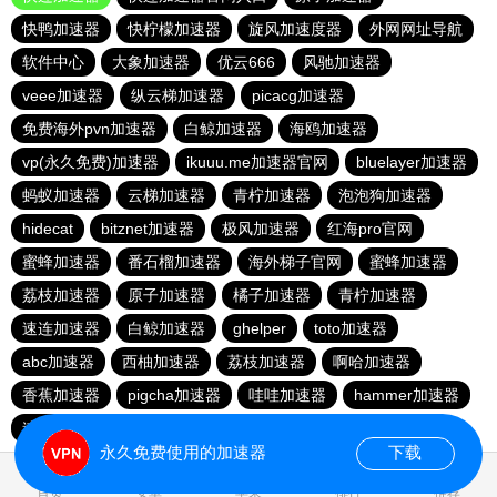
快鸭加速器
快柠檬加速器
旋风加速度器
外网网址导航
软件中心
大象加速器
优云666
风驰加速器
veee加速器
纵云梯加速器
picacg加速器
免费海外pvn加速器
白鲸加速器
海鸥加速器
vp(永久免费)加速器
ikuuu.me加速器官网
bluelayer加速器
蚂蚁加速器
云梯加速器
青柠加速器
泡泡狗加速器
hidecat
bitznet加速器
极风加速器
红海pro官网
蜜蜂加速器
番石榴加速器
海外梯子官网
蜜蜂加速器
荔枝加速器
原子加速器
橘子加速器
青柠加速器
速连加速器
白鲸加速器
ghelper
toto加速器
abc加速器
西柚加速器
荔枝加速器
啊哈加速器
香蕉加速器
pigcha加速器
哇哇加速器
hammer加速器
速连加速器
永久免费使用的加速器
下载
0.023217s
首页
安卓
苹果
排行
推荐