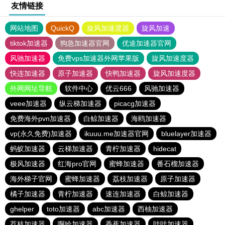
友情链接
网站地图
QuickQ
旋风加速度器
旋风加速
tiktok加速器
狗急加速器官网
优途加速器官网
风驰加速器
免费vps加速器外网苹果版
旋风加速度器
快连加速器
原子加速器
快鸭加速器
旋风加速度器
外网网址导航
软件中心
优云666
风驰加速器
veee加速器
纵云梯加速器
picacg加速器
免费海外pvn加速器
白鲸加速器
海鸥加速器
vp(永久免费)加速器
ikuuu.me加速器官网
bluelayer加速器
蚂蚁加速器
云梯加速器
青柠加速器
hidecat
极风加速器
红海pro官网
蜜蜂加速器
番石榴加速器
海外梯子官网
蜜蜂加速器
荔枝加速器
原子加速器
橘子加速器
青柠加速器
速连加速器
白鲸加速器
ghelper
toto加速器
abc加速器
西柚加速器
荔枝加速器
啊哈加速器
香蕉加速器
哇哇加速器